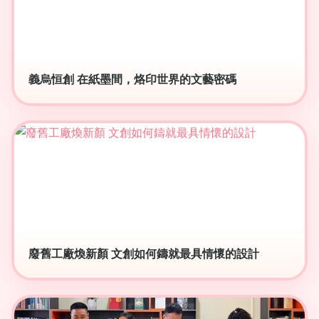
義烏恒創 在紙墨間，烙印世界的文藝密碼
廢舊工廠煥新顏 文創如何鑄就最具情懷的設計