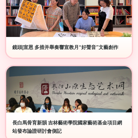
鏡頭|宣恩 多措并舉奏響宣教月“好聲音”文藝創作
長白馬骨育新韻 吉林藝術學院國家藝術基金項目網
站發布論證研討會側記