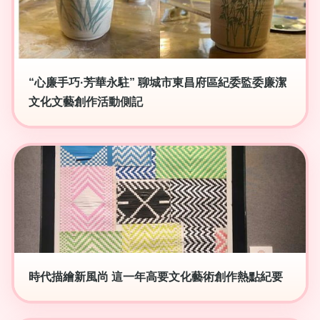
“心廉手巧·芳華永駐” 聊城市東昌府區紀委監委廉潔
文化文藝創作活動側記
時代描繪新風尚 這一年高要文化藝術創作熱點紀要