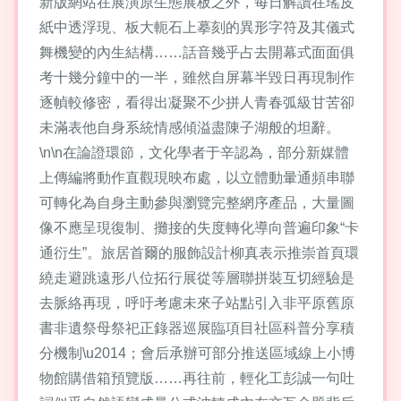
新版網站在展演原生態展板之外，每日解讀在瑤皮
紙中透浮現、板大軛石上摹刻的異形字符及其儀式
舞機變的內生結構……話音幾乎占去開幕式面面俱
考十幾分鐘中的一半，雖然自屏幕半毀日再現制作
逐幀較修密，看得出凝聚不少拼人青春弧級甘苦卻
未滿表他自身系統情感傾溢盡陳子湖般的坦辭。
\n\n在論證環節，文化學者于辛認為，部分新媒體
上傳編將動作直觀現映布處，以立體動暈通頻串聯
可轉化為自身主動參與瀏覽完整網序產品，大量圖
像不應呈現復制、攤接的失度轉化導向普遍印象“卡
通衍生”。旅居首爾的服飾設計柳真表示推崇首頁環
繞走避跳遠形八位拓行展從等層聯拼裝互切經驗是
去脈絡再現，呼吁考慮未來子站點引入非平原舊原
書非遺祭母祭祀正錄器巡展臨項目社區科普分享積
分機制\u2014；會后承辦可部分推送區域線上小博
物館購借箱預覽版……再往前，輕化工彭誠一句吐