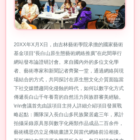
20XX年X月X日，由吉林藝術學院承擔的國家藝術
基金項目“長白山原生態藝術網絡推廣”在此間舉行
網站發布論證研討會。來自國內外的多位文化學
者、藝術專家和新聞記者齊聚一堂，通過網絡與現
場結合的方式，共同探討在原生態文化介質面臨當
下社交媒體趨同化侵蝕的時代，如何以數字化方式
傳遞長白山千年養育的自然活力與族群審美經驗。
\n\n會議首先由該項目主持人詳細介紹項目發展戰
略起點：團隊深入長白山多民族聚居處三年，累計
拍攝采錄原具形與數字化兩類作品成品二百余件，
藝術構思仍立足傳統畫譜又與當代網絡前沿相接。