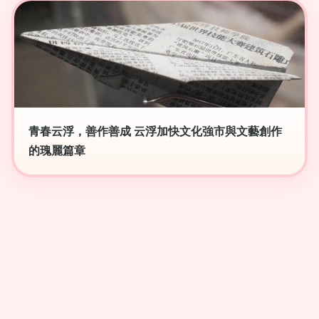
青春云浮，善作善成 云浮加快文化強市與文藝創作
的瑰麗篇章